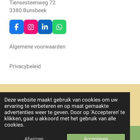
Tiensesteenweg 72
3380 Bunsbeek
F
I
L
W
a
n
i
h
c
s
n
a
Algemene voorwaarden
e
t
k
t
b
a
e
s
o
g
d
A
Privacybeleid
o
r
I
p
k
a
n
p
m
Deze website maakt gebruik van cookies om uw
© 2022 - 2026 Moyomi Coaching
ervaring te verbeteren en op maat gemaakte
Powered by
JouwWeb
advertenties weer te geven. Door op ‘Accepteren’ te
klikken, gaat u akkoord met het gebruik van alle
cookies.
Afwijzen
Accepteren