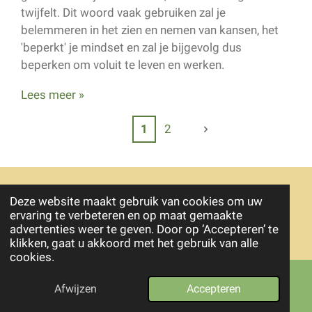
twijfelt. Dit woord vaak gebruiken zal je
belemmeren in het zien en nemen van kansen, het
'beperkt' je mindset en zal je bijgevolg dus
beperken om voluit te leven en werken.
Lees meer »
1
2
Deze website maakt gebruik van cookies om uw
© 2022 - 2026 Moyomi Coaching
ervaring te verbeteren en op maat gemaakte
Powered by
JouwWeb
advertenties weer te geven. Door op ‘Accepteren’ te
klikken, gaat u akkoord met het gebruik van alle
cookies.
Afwijzen
Accepteren
Telefoonnummer
Instagram
WhatsApp