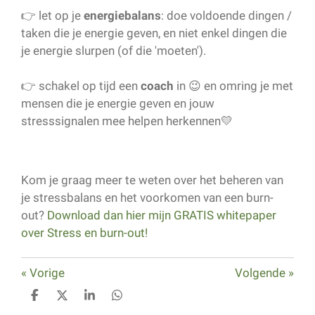
👉 let op je
energiebalans
: doe voldoende dingen /
taken die je energie geven, en niet enkel dingen die
je energie slurpen (of die 'moeten').
👉 schakel op tijd een
coach
in 😉 en omring je met
mensen die je energie geven en jouw
stresssignalen mee helpen herkennen💛
Kom je graag meer te weten over het beheren van
je stressbalans en het voorkomen van een burn-
out?
Download dan hier mijn GRATIS whitepaper
over Stress en burn-out!
«
Vorige
Volgende
»
D
D
S
D
e
e
h
e