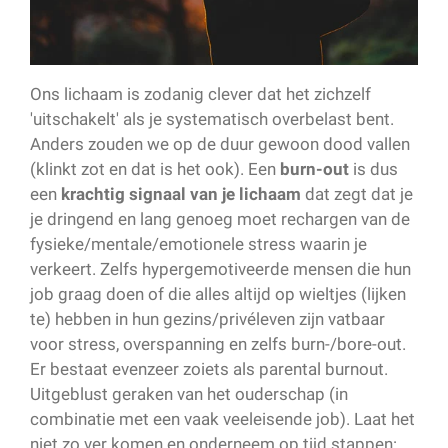
Ons lichaam is zodanig clever dat het zichzelf
'uitschakelt' als je systematisch overbelast bent.
Anders zouden we op de duur gewoon dood vallen
(klinkt zot en dat is het ook). Een
burn-out
is dus
een
krachtig signaal van je lichaam
dat zegt dat je
je dringend en lang genoeg moet rechargen van de
fysieke/mentale/emotionele stress waarin je
verkeert. Zelfs hypergemotiveerde mensen die hun
job graag doen of die alles altijd op wieltjes (lijken
te) hebben in hun gezins/privéleven zijn vatbaar
voor stress, overspanning en zelfs burn-/bore-out.
Er bestaat evenzeer zoiets als parental burnout.
Uitgeblust geraken van het ouderschap (in
combinatie met een vaak veeleisende job). Laat het
niet zo ver komen en onderneem op tijd stappen: