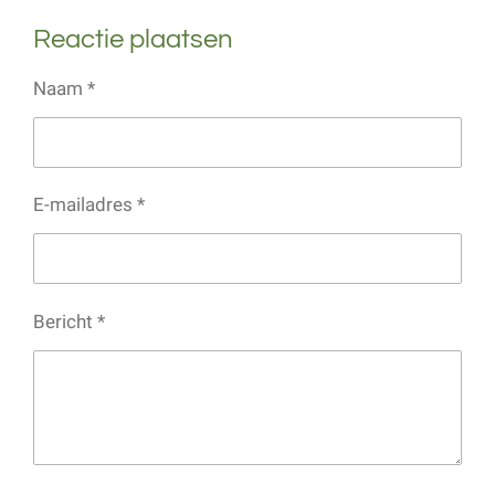
l
e
a
l
Reactie plaatsen
e
l
r
e
n
e
n
Naam *
E-mailadres *
Bericht *