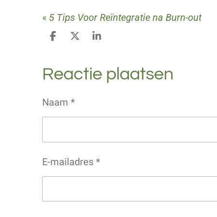
«
5 Tips Voor Reïntegratie na Burn-out
D
D
S
e
e
h
l
e
a
Reactie plaatsen
e
l
r
n
e
Naam *
E-mailadres *