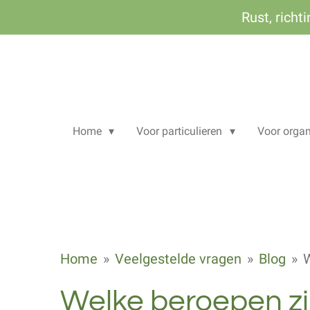
Ga
Rust, richt
direct
naar
de
hoofdinhoud
Home
Voor particulieren
Voor organ
Home
»
Veelgestelde vragen
»
Blog
»
W
Welke beroepen zi