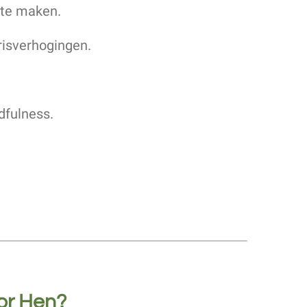
 te maken.
risverhogingen.
dfulness.
oor Hen?